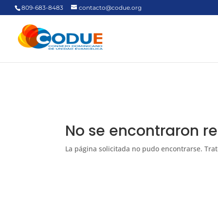
809-683-8483
contacto@codue.org
No se encontraron r
La página solicitada no pudo encontrarse. Trat