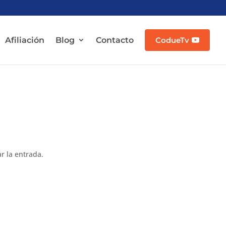
Afiliación
Blog
Contacto
CodueTv
r la entrada.